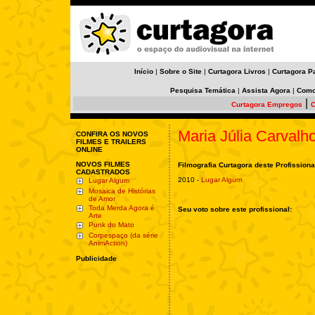
Início
|
Sobre o Site
|
Curtagora Livros
|
Curtagora P
Pesquisa Temática
|
Assista Agora
|
Como
|
Curtagora Empregos
C
Maria Júlia Carvalh
CONFIRA OS NOVOS
FILMES E TRAILERS
ONLINE
NOVOS FILMES
Filmografia Curtagora deste Profissiona
CADASTRADOS
2010 -
Lugar Algum
Lugar Algum
Mosaica de Histórias
de Amor
Toda Merda Agora é
Seu voto sobre este profissional:
Arte
Punk do Mato
Corpespaço (da série
AnimAction)
Publicidade