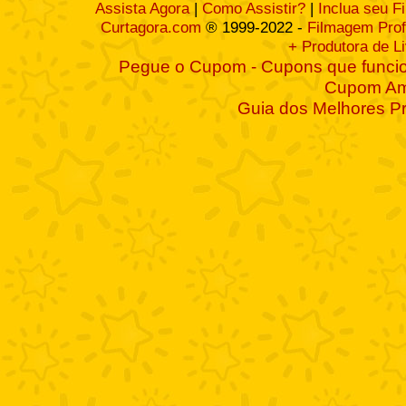
Assista Agora
|
Como Assistir?
|
Inclua seu F
Curtagora.com
® 1999-2022 -
Filmagem Prof
+ Produtora de L
Pegue o Cupom - Cupons que funcio
Cupom A
Guia dos Melhores P