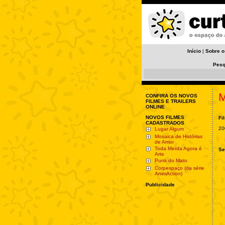
Início
|
Sobre o
Pesq
M
CONFIRA OS NOVOS
FILMES E TRAILERS
ONLINE
NOVOS FILMES
Fi
CADASTRADOS
20
Lugar Algum
Mosaica de Histórias
de Amor
Toda Merda Agora é
Se
Arte
Punk do Mato
Corpespaço (da série
AnimAction)
Publicidade