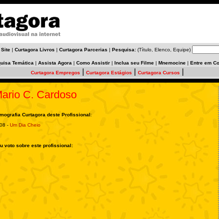
 Site
|
Curtagora Livros
|
Curtagora Parcerias
|
Pesquisa:
(Título, Elenco, Equipe)
uisa Temática
|
Assista Agora
|
Como Assistir
|
Inclua seu Filme
|
Mnemocine
|
Entre em Co
|
|
|
Curtagora Empregos
Curtagora Estágios
Curtagora Cursos
ario C. Cardoso
lmografia Curtagora deste Profissional
:
08 -
Um Dia Cheio
u voto sobre este profissional: