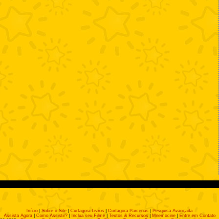
Início
|
Sobre o Site
|
Curtagora Livros
|
Curtagora Parcerias
|
Pesquisa Avançada
Assista Agora
|
Como Assistir?
|
Inclua seu Filme
|
Textos & Recursos
|
Mnemocine
|
Entre em Contato