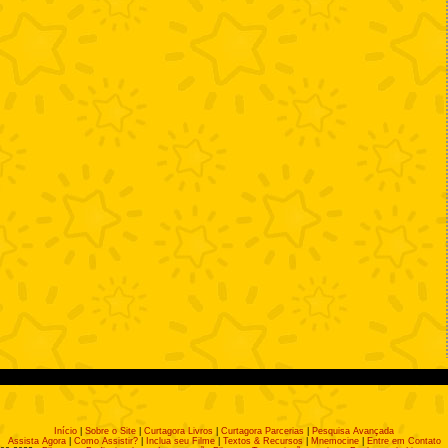
Início
|
Sobre o Site
|
Curtagora Livros
|
Curtagora Parcerias
|
Pesquisa Avançada
Assista Agora
|
Como Assistir?
|
Inclua seu Filme
|
Textos & Recursos
|
Mnemocine
|
Entre em Contato