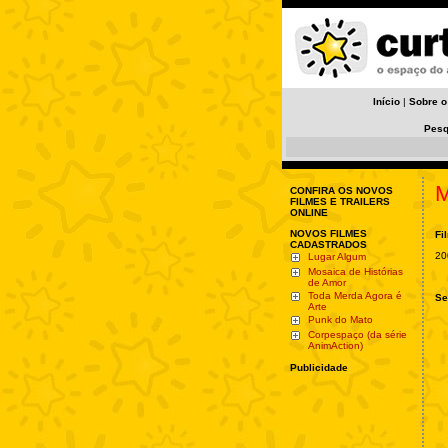
Início
|
Sobre o
Pesq
M
CONFIRA OS NOVOS
FILMES E TRAILERS
ONLINE
NOVOS FILMES
Fi
CADASTRADOS
20
Lugar Algum
Mosaica de Histórias
de Amor
Toda Merda Agora é
Se
Arte
Punk do Mato
Corpespaço (da série
AnimAction)
Publicidade