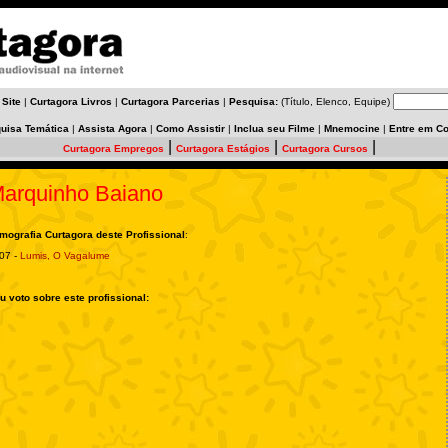
 Site
|
Curtagora Livros
|
Curtagora Parcerias
|
Pesquisa:
(Título, Elenco, Equipe)
uisa Temática
|
Assista Agora
|
Como Assistir
|
Inclua seu Filme
|
Mnemocine
|
Entre em Co
|
|
|
Curtagora Empregos
Curtagora Estágios
Curtagora Cursos
arquinho Baiano
lmografia Curtagora deste Profissional
:
07 -
Lumis, O Vagalume
u voto sobre este profissional: