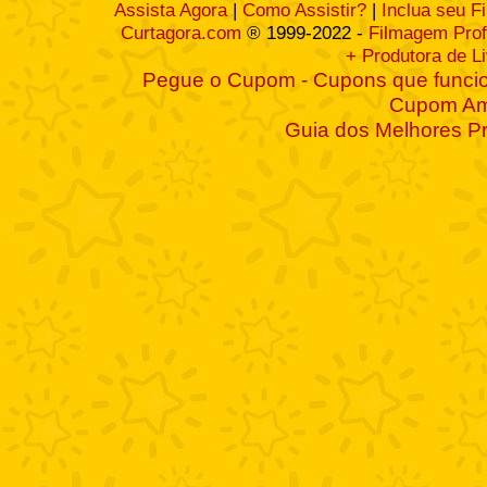
Assista Agora
|
Como Assistir?
|
Inclua seu F
Curtagora.com
® 1999-2022 -
Filmagem Prof
+ Produtora de L
Pegue o Cupom - Cupons que funcio
Cupom A
Guia dos Melhores P