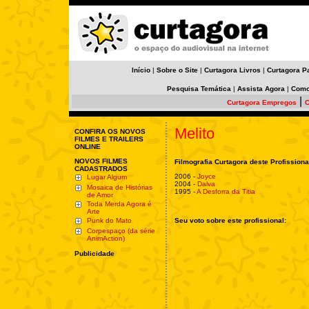
Início
|
Sobre o Site
|
Curtagora Livros
|
Curtagora P
Pesquisa Temática
|
Assista Agora
|
Como
|
Curtagora Empregos
C
Melito
CONFIRA OS NOVOS
FILMES E TRAILERS
ONLINE
NOVOS FILMES
Filmografia Curtagora deste Profissiona
CADASTRADOS
2006 -
Joyce
Lugar Algum
2004 -
Dalva
Mosaica de Histórias
1995 -
A Desforra da Titia
de Amor
Toda Merda Agora é
Arte
Punk do Mato
Seu voto sobre este profissional:
Corpespaço (da série
AnimAction)
Publicidade