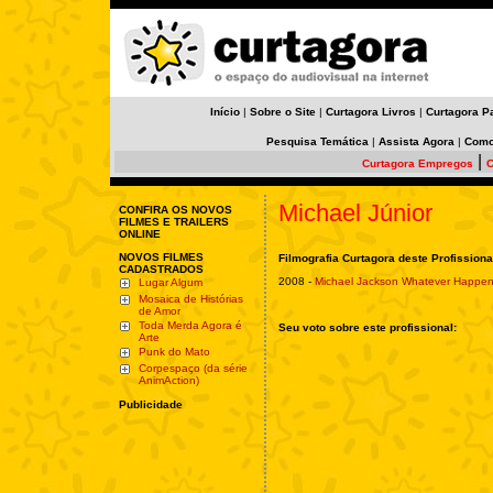
Início
|
Sobre o Site
|
Curtagora Livros
|
Curtagora P
Pesquisa Temática
|
Assista Agora
|
Como
|
Curtagora Empregos
C
Michael Júnior
CONFIRA OS NOVOS
FILMES E TRAILERS
ONLINE
NOVOS FILMES
Filmografia Curtagora deste Profissiona
CADASTRADOS
2008 -
Michael Jackson Whatever Happe
Lugar Algum
Mosaica de Histórias
de Amor
Toda Merda Agora é
Seu voto sobre este profissional:
Arte
Punk do Mato
Corpespaço (da série
AnimAction)
Publicidade