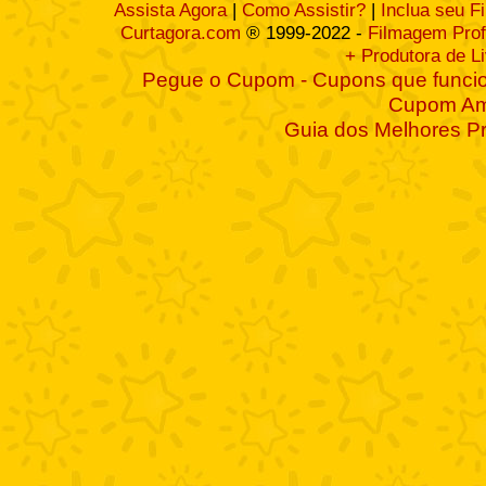
Assista Agora
|
Como Assistir?
|
Inclua seu F
Curtagora.com
® 1999-2022 -
Filmagem Prof
+ Produtora de L
Pegue o Cupom - Cupons que funcio
Cupom A
Guia dos Melhores P