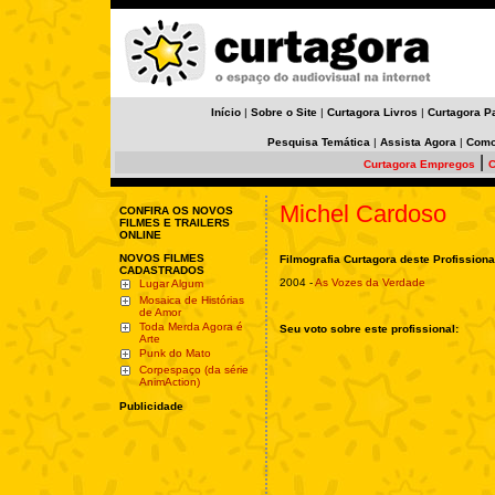
Início
|
Sobre o Site
|
Curtagora Livros
|
Curtagora P
Pesquisa Temática
|
Assista Agora
|
Como
|
Curtagora Empregos
C
Michel Cardoso
CONFIRA OS NOVOS
FILMES E TRAILERS
ONLINE
NOVOS FILMES
Filmografia Curtagora deste Profissiona
CADASTRADOS
2004 -
As Vozes da Verdade
Lugar Algum
Mosaica de Histórias
de Amor
Toda Merda Agora é
Seu voto sobre este profissional:
Arte
Punk do Mato
Corpespaço (da série
AnimAction)
Publicidade