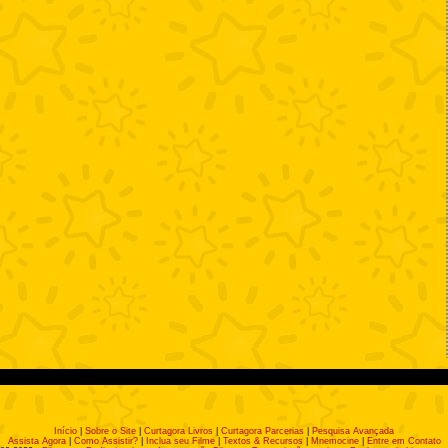
Início
|
Sobre o Site
|
Curtagora Livros
|
Curtagora Parcerias
|
Pesquisa Avançada
Assista Agora
|
Como Assistir?
|
Inclua seu Filme
|
Textos & Recursos
|
Mnemocine
|
Entre em Contato