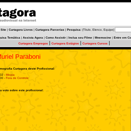
 Site
|
Curtagora Livros
|
Curtagora Parcerias
|
Pesquisa:
(Título, Elenco, Equipe)
uisa Temática
|
Assista Agora
|
Como Assistir
|
Inclua seu Filme
|
Mnemocine
|
Entre em Co
|
|
|
Curtagora Empregos
Curtagora Estágios
Curtagora Cursos
uriel Paraboni
lmografia Curtagora deste Profissional
:
02 -
Miopia
00 -
Fora de Controle
u voto sobre este profissional: