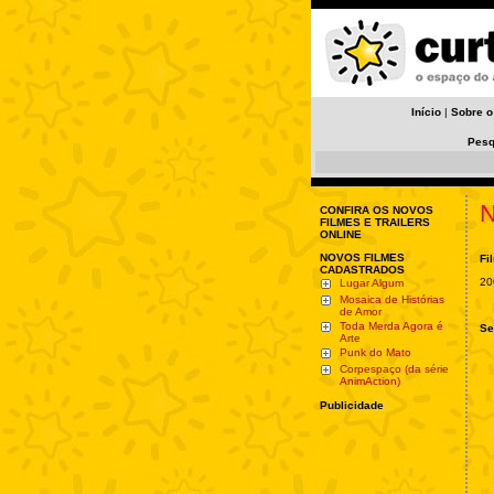
Início
|
Sobre o
Pesq
N
CONFIRA OS NOVOS
FILMES E TRAILERS
ONLINE
NOVOS FILMES
Fi
CADASTRADOS
20
Lugar Algum
Mosaica de Histórias
de Amor
Toda Merda Agora é
Se
Arte
Punk do Mato
Corpespaço (da série
AnimAction)
Publicidade