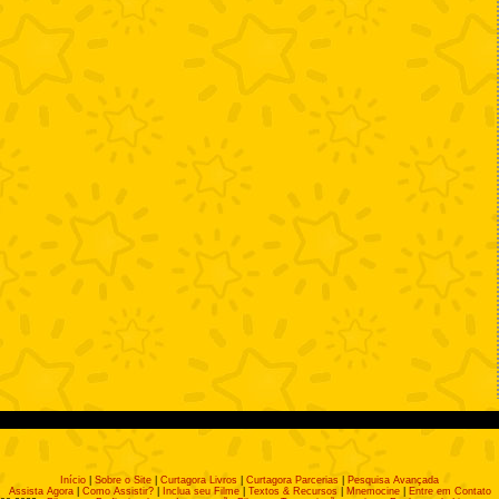
Início
|
Sobre o Site
|
Curtagora Livros
|
Curtagora Parcerias
|
Pesquisa Avançada
Assista Agora
|
Como Assistir?
|
Inclua seu Filme
|
Textos & Recursos
|
Mnemocine
|
Entre em Contato