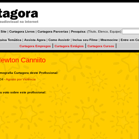
 Site
|
Curtagora Livros
|
Curtagora Parcerias
|
Pesquisa:
(Título, Elenco, Equipe)
uisa Temática
|
Assista Agora
|
Como Assistir
|
Inclua seu Filme
|
Mnemocine
|
Entre em Co
|
|
|
Curtagora Empregos
Curtagora Estágios
Curtagora Cursos
ewton Canniito
lmografia Curtagora deste Profissional
:
04 -
Agosto por Violência
u voto sobre este profissional: