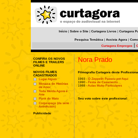
Início
|
Sobre o Site
|
Curtagora Livros
|
Curtagora P
Pesquisa Temática
|
Assista Agora
|
Como
|
Curtagora Empregos
C
Nora Prado
CONFIRA OS NOVOS
FILMES E TRAILERS
ONLINE
NOVOS FILMES
Filmografia Curtagora deste Profissiona
CADASTRADOS
1993 -
O Zeppelin Passou por Aqui
Lugar Algum
1990 -
Festa de Casamento
Mosaica de Histórias
1988 -
Aulas Muito Particulares
de Amor
Toda Merda Agora é
Arte
Punk do Mato
Seu voto sobre este profissional:
Corpespaço (da série
AnimAction)
Publicidade