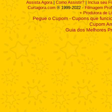
Assista Agora
|
Como Assistir?
|
Inclua seu F
Curtagora.com
® 1999-2022 -
Filmagem Prof
+ Produtora de L
Pegue o Cupom - Cupons que funcio
Cupom A
Guia dos Melhores P