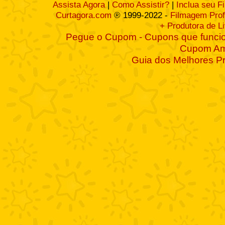
Assista Agora
|
Como Assistir?
|
Inclua seu F
Curtagora.com
® 1999-2022 -
Filmagem Prof
+ Produtora de L
Pegue o Cupom - Cupons que funcio
Cupom A
Guia dos Melhores P