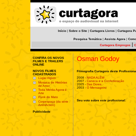
Início
|
Sobre o Site
|
Curtagora Livros
|
Curtagora P
Pesquisa Temática
|
Assista Agora
|
Como
|
Curtagora Empregos
C
Osman Godoy
CONFIRA OS NOVOS
FILMES E TRAILERS
ONLINE
NOVOS FILMES
Filmografia Curtagora deste Profissiona
CADASTRADOS
2008 -
NADA ALÉM
Lugar Algum
2007 -
Caneca e a Confederação
Mosaica de Histórias
2005 -
Das Dores
de Amor
2003 -
O Mensageiro
Toda Merda Agora é
Arte
Punk do Mato
Seu voto sobre este profissional:
Corpespaço (da série
AnimAction)
Publicidade