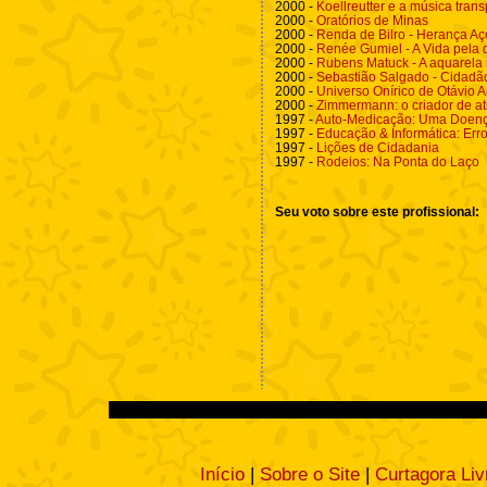
2000 -
Koellreutter e a música tran
2000 -
Oratórios de Minas
2000 -
Renda de Bilro - Herança Aç
2000 -
Renée Gumiel - A Vida pela
2000 -
Rubens Matuck - A aquarela 
2000 -
Sebastião Salgado - Cidad
2000 -
Universo Onírico de Otávio A
2000 -
Zimmermann: o criador de a
1997 -
Auto-Medicação: Uma Doenç
1997 -
Educação & Informática: Erro
1997 -
Lições de Cidadania
1997 -
Rodeios: Na Ponta do Laço
Seu voto sobre este profissional:
Início
|
Sobre o Site
|
Curtagora Liv