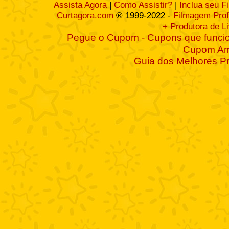
Assista Agora
|
Como Assistir?
|
Inclua seu F
Curtagora.com
® 1999-2022 -
Filmagem Prof
+ Produtora de L
Pegue o Cupom - Cupons que funcio
Cupom A
Guia dos Melhores P