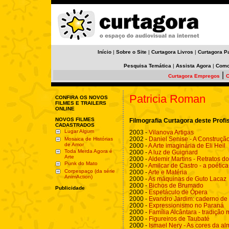
Início
|
Sobre o Site
|
Curtagora Livros
|
Curtagora P
Pesquisa Temática
|
Assista Agora
|
Como
|
Curtagora Empregos
C
Patricia Roman
CONFIRA OS NOVOS
FILMES E TRAILERS
ONLINE
NOVOS FILMES
Filmografia Curtagora deste Profi
CADASTRADOS
Lugar Algum
2003 -
Vilanova Artigas
2002 -
Daniel Senise - A Construçã
Mosaica de Histórias
de Amor
2000 -
A Arte imaginária de Eli Heil
Toda Merda Agora é
2000 -
A luz de Guignard
Arte
2000 -
Aldemir Martins - Retratos do
Punk do Mato
2000 -
Amilcar de Castro - a poética
Corpespaço (da série
2000 -
Arte e Matéria
AnimAction)
2000 -
As máquinas de Guto Lacaz
2000 -
Bichos de Brumado
Publicidade
2000 -
Espetáculo de Ópera
2000 -
Evandro Jardim: caderno de
2000 -
Expressionismo no Paraná
2000 -
Família Alcântara - tradição
2000 -
Figureiros de Taubaté
2000 -
Ismael Nery - As cores da al