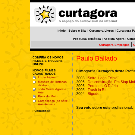
Início
|
Sobre o Site
|
Curtagora Livros
|
Curtagora P
Pesquisa Temática
|
Assista Agora
|
Como
|
Curtagora Empregos
C
Paulo Ballado
CONFIRA OS NOVOS
FILMES E TRAILERS
ONLINE
NOVOS FILMES
Filmografia Curtagora deste Profi
CADASTRADOS
Lugar Algum
2008 -
Sofro, Logo Existo
2006 -
Desconstrução: Em Stop Mot
Mosaica de Histórias
de Amor
2006 -
Perdidos: O Diário
Toda Merda Agora é
2005 -
Trash in Rio
Arte
2004 -
Bigode
Punk do Mato
Corpespaço (da série
AnimAction)
Seu voto sobre este profissional:
Publicidade