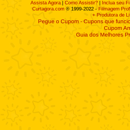
Assista Agora
|
Como Assistir?
|
Inclua seu F
Curtagora.com
® 1999-2022 -
Filmagem Prof
+ Produtora de L
Pegue o Cupom - Cupons que funcio
Cupom A
Guia dos Melhores P