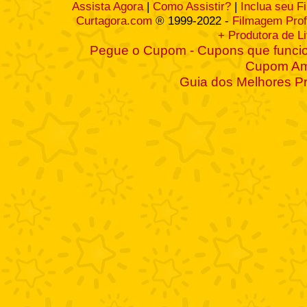
Assista Agora
|
Como Assistir?
|
Inclua seu F
Curtagora.com
® 1999-2022 -
Filmagem Prof
+ Produtora de L
Pegue o Cupom - Cupons que funcio
Cupom A
Guia dos Melhores P