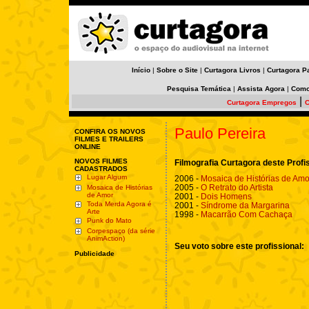
Início
|
Sobre o Site
|
Curtagora Livros
|
Curtagora P
Pesquisa Temática
|
Assista Agora
|
Como
|
Curtagora Empregos
C
Paulo Pereira
CONFIRA OS NOVOS
FILMES E TRAILERS
ONLINE
NOVOS FILMES
Filmografia Curtagora deste Profi
CADASTRADOS
Lugar Algum
2006 -
Mosaica de Histórias de Amo
2005 -
O Retrato do Artista
Mosaica de Histórias
de Amor
2001 -
Dois Homens
Toda Merda Agora é
2001 -
Síndrome da Margarina
Arte
1998 -
Macarrão Com Cachaça
Punk do Mato
Corpespaço (da série
AnimAction)
Seu voto sobre este profissional:
Publicidade