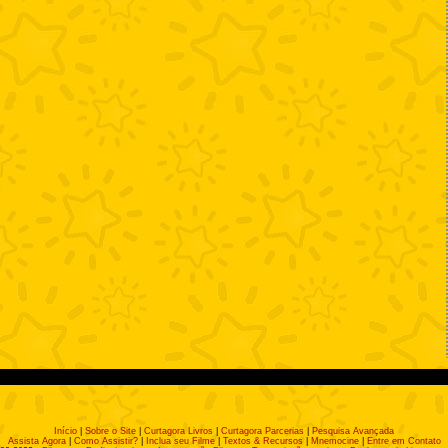
Início
|
Sobre o Site
|
Curtagora Livros
|
Curtagora Parcerias
|
Pesquisa Avançada
Assista Agora
|
Como Assistir?
|
Inclua seu Filme
|
Textos & Recursos
|
Mnemocine
|
Entre em Contato