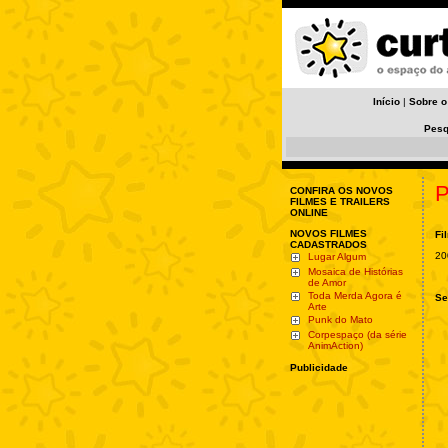
Início
|
Sobre o
Pesq
P
CONFIRA OS NOVOS
FILMES E TRAILERS
ONLINE
NOVOS FILMES
Fi
CADASTRADOS
20
Lugar Algum
Mosaica de Histórias
de Amor
Toda Merda Agora é
Se
Arte
Punk do Mato
Corpespaço (da série
AnimAction)
Publicidade