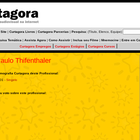
 Site
|
Curtagora Livros
|
Curtagora Parcerias
|
Pesquisa:
(Título, Elenco, Equipe)
uisa Temática
|
Assista Agora
|
Como Assistir
|
Inclua seu Filme
|
Mnemocine
|
Entre em Co
|
|
|
Curtagora Empregos
Curtagora Estágios
Curtagora Cursos
aulo Thifenthaler
lmografia Curtagora deste Profissional
:
01 -
Singelo
u voto sobre este profissional: