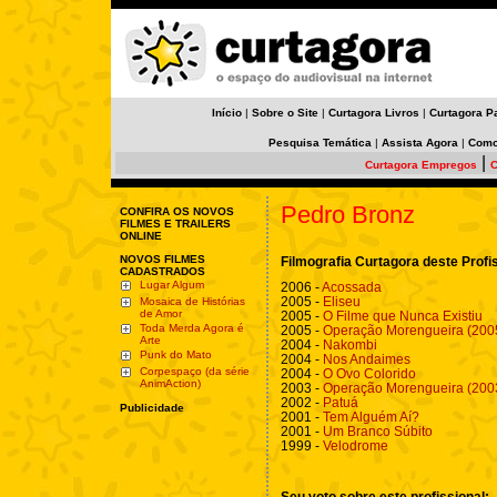
Início
|
Sobre o Site
|
Curtagora Livros
|
Curtagora P
Pesquisa Temática
|
Assista Agora
|
Como
|
Curtagora Empregos
C
Pedro Bronz
CONFIRA OS NOVOS
FILMES E TRAILERS
ONLINE
NOVOS FILMES
Filmografia Curtagora deste Profi
CADASTRADOS
Lugar Algum
2006 -
Acossada
2005 -
Eliseu
Mosaica de Histórias
de Amor
2005 -
O Filme que Nunca Existiu
Toda Merda Agora é
2005 -
Operação Morengueira (200
Arte
2004 -
Nakombi
Punk do Mato
2004 -
Nos Andaimes
Corpespaço (da série
2004 -
O Ovo Colorido
AnimAction)
2003 -
Operação Morengueira (200
2002 -
Patuá
Publicidade
2001 -
Tem Alguém Aí?
2001 -
Um Branco Súbito
1999 -
Velodrome
Seu voto sobre este profissional: