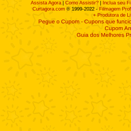
Assista Agora
|
Como Assistir?
|
Inclua seu F
Curtagora.com
® 1999-2022 -
Filmagem Prof
+ Produtora de L
Pegue o Cupom - Cupons que funcio
Cupom A
Guia dos Melhores P