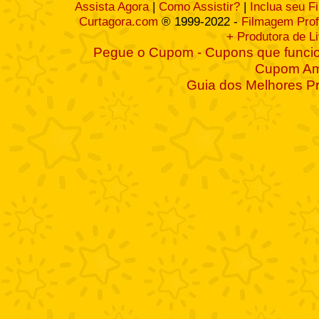
Assista Agora
|
Como Assistir?
|
Inclua seu F
Curtagora.com
® 1999-2022 -
Filmagem Prof
+ Produtora de L
Pegue o Cupom - Cupons que funcio
Cupom A
Guia dos Melhores P