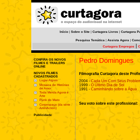
Início
|
Sobre o Site
|
Curtagora Livros
|
Curtagora P
Pesquisa Temática
|
Assista Agora
|
Como
|
Curtagora Empregos
C
Pedro Domingues
CONFIRA OS NOVOS
FILMES E TRAILERS
ONLINE
NOVOS FILMES
Filmografia Curtagora deste Profi
CADASTRADOS
Lugar Algum
2004 -
Cada Um Com Seus Proble
1999 -
O Último Dia de Sol
Mosaica de Histórias
de Amor
1991 -
Caminhando sobre a Água
Toda Merda Agora é
Arte
Punk do Mato
Seu voto sobre este profissional:
Corpespaço (da série
AnimAction)
Publicidade