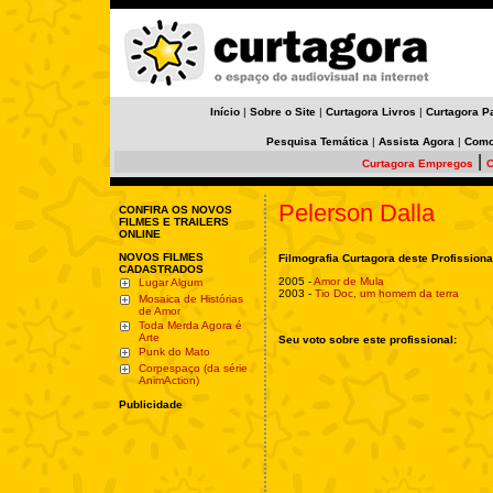
Início
|
Sobre o Site
|
Curtagora Livros
|
Curtagora P
Pesquisa Temática
|
Assista Agora
|
Como
|
Curtagora Empregos
C
Pelerson Dalla
CONFIRA OS NOVOS
FILMES E TRAILERS
ONLINE
NOVOS FILMES
Filmografia Curtagora deste Profissiona
CADASTRADOS
2005 -
Amor de Mula
Lugar Algum
2003 -
Tio Doc, um homem da terra
Mosaica de Histórias
de Amor
Toda Merda Agora é
Arte
Seu voto sobre este profissional:
Punk do Mato
Corpespaço (da série
AnimAction)
Publicidade