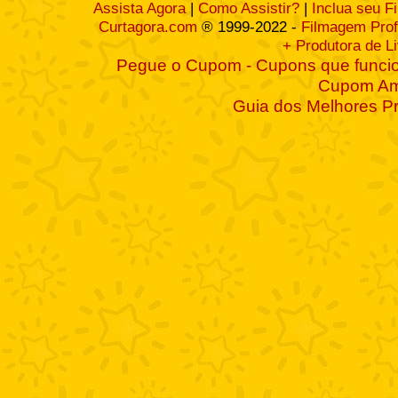
Assista Agora
|
Como Assistir?
|
Inclua seu F
Curtagora.com
® 1999-2022 -
Filmagem Prof
+ Produtora de L
Pegue o Cupom - Cupons que funcio
Cupom A
Guia dos Melhores P