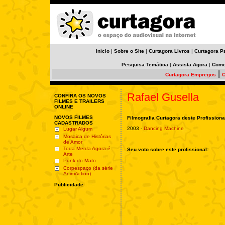
Início
|
Sobre o Site
|
Curtagora Livros
|
Curtagora P
Pesquisa Temática
|
Assista Agora
|
Como
|
Curtagora Empregos
C
Rafael Gusella
CONFIRA OS NOVOS
FILMES E TRAILERS
ONLINE
NOVOS FILMES
Filmografia Curtagora deste Profissiona
CADASTRADOS
2003 -
Dancing Machine
Lugar Algum
Mosaica de Histórias
de Amor
Toda Merda Agora é
Seu voto sobre este profissional:
Arte
Punk do Mato
Corpespaço (da série
AnimAction)
Publicidade