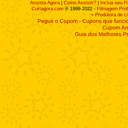
Assista Agora
|
Como Assistir?
|
Inclua seu F
Curtagora.com
® 1999-2022 -
Filmagem Prof
+ Produtora de L
Pegue o Cupom - Cupons que funcio
Cupom A
Guia dos Melhores P