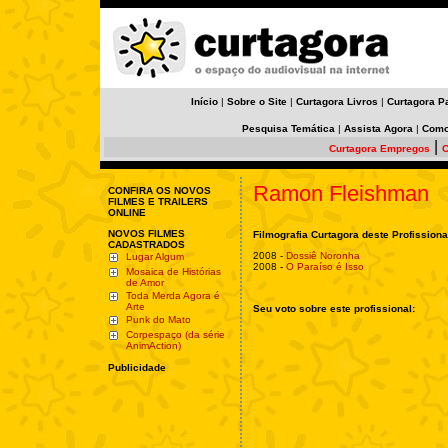
Início
|
Sobre o Site
|
Curtagora Livros
|
Curtagora P
Pesquisa Temática
|
Assista Agora
|
Como
|
Curtagora Empregos
C
Ramon Fleishman
CONFIRA OS NOVOS
FILMES E TRAILERS
ONLINE
NOVOS FILMES
Filmografia Curtagora deste Profissiona
CADASTRADOS
2008 -
Dossiê Noronha
Lugar Algum
2008 -
O Paraíso é Isso
Mosaica de Histórias
de Amor
Toda Merda Agora é
Arte
Seu voto sobre este profissional:
Punk do Mato
Corpespaço (da série
AnimAction)
Publicidade