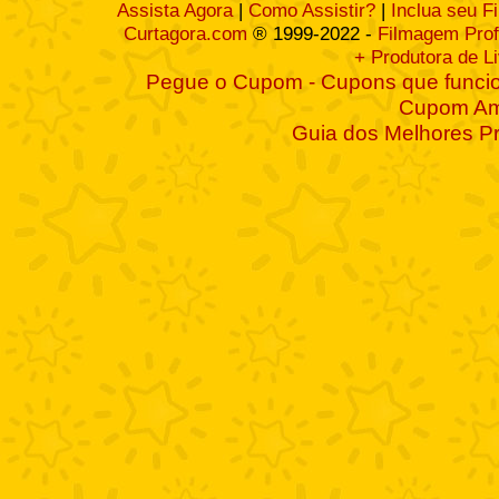
Assista Agora
|
Como Assistir?
|
Inclua seu F
Curtagora.com
® 1999-2022 -
Filmagem Prof
+ Produtora de L
Pegue o Cupom - Cupons que funcio
Cupom A
Guia dos Melhores P