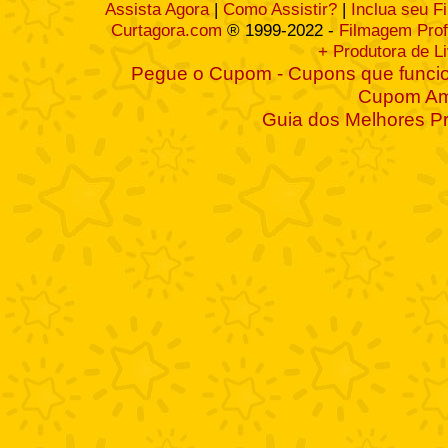
Assista Agora
|
Como Assistir?
|
Inclua seu F
Curtagora.com
® 1999-2022 -
Filmagem Prof
+ Produtora de L
Pegue o Cupom - Cupons que funcio
Cupom A
Guia dos Melhores P