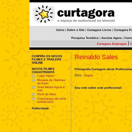
Início
|
Sobre o Site
|
Curtagora Livros
|
Curtagora P
Pesquisa Temática
|
Assista Agora
|
Como
|
Curtagora Empregos
C
Reinaldo Sales
CONFIRA OS NOVOS
FILMES E TRAILERS
ONLINE
NOVOS FILMES
Filmografia Curtagora deste Profissiona
CADASTRADOS
2001 -
Zagati
Lugar Algum
Mosaica de Histórias
de Amor
Toda Merda Agora é
Seu voto sobre este profissional:
Arte
Punk do Mato
Corpespaço (da série
AnimAction)
Publicidade