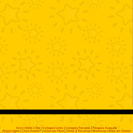
Início
|
Sobre o Site
|
Curtagora Livros
|
Curtagora Parcerias
|
Pesquisa Avançada
Assista Agora
|
Como Assistir?
|
Inclua seu Filme
|
Textos & Recursos
|
Mnemocine
|
Entre em Contato