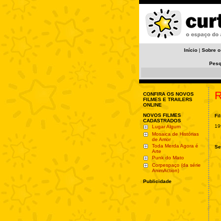
Início
|
Sobre o
Pesq
R
CONFIRA OS NOVOS
FILMES E TRAILERS
ONLINE
NOVOS FILMES
Fi
CADASTRADOS
19
Lugar Algum
Mosaica de Histórias
de Amor
Toda Merda Agora é
Se
Arte
Punk do Mato
Corpespaço (da série
AnimAction)
Publicidade