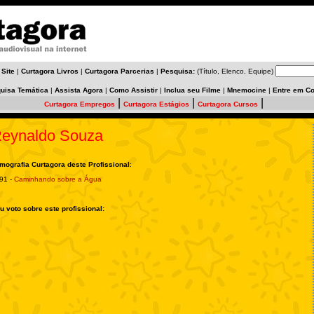
 Site
|
Curtagora Livros
|
Curtagora Parcerias
|
Pesquisa:
(Título, Elenco, Equipe)
uisa Temática
|
Assista Agora
|
Como Assistir
|
Inclua seu Filme
|
Mnemocine
|
Entre em Co
|
|
|
Curtagora Empregos
Curtagora Estágios
Curtagora Cursos
eynaldo Souza
lmografia Curtagora deste Profissional
:
91 -
Caminhando sobre a Água
u voto sobre este profissional: