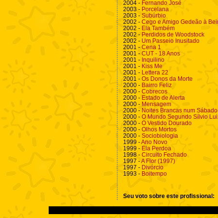
2004 -
Fernando José
2003 -
Porcelana
2003 -
Subúrbio
2002 -
Cego e Amigo Gedeão à Beir
2002 -
Ela Também
2002 -
Perdidos de Woodstock
2002 -
Um Passeio Inusitado
2001 -
Cena 1
2001 -
CUT - 18 Anos
2001 -
Inquilino
2001 -
Kiss Me
2001 -
Lettera 22
2001 -
Os Donos da Morte
2000 -
Bairro Feliz
2000 -
Cobrecos
2000 -
Estado de Alerta
2000 -
Mensagem
2000 -
Noites Brancas num Sábado 
2000 -
O Mundo Segundo Sílvio Lui
2000 -
O Vestido Dourado
2000 -
Olhos Mortos
2000 -
Sociobiologia
1999 -
Ano Novo
1999 -
Ela Perdoa
1998 -
Circuito Fechado
1997 -
A Flor (1997)
1997 -
Divórcio
1993 -
Boitempo
Seu voto sobre este profissional: