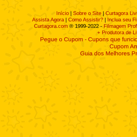
Início
|
Sobre o Site
|
Curtagora Liv
Assista Agora
|
Como Assistir?
|
Inclua seu F
Curtagora.com
® 1999-2022 -
Filmagem Prof
+ Produtora de L
Pegue o Cupom - Cupons que funcio
Cupom A
Guia dos Melhores P