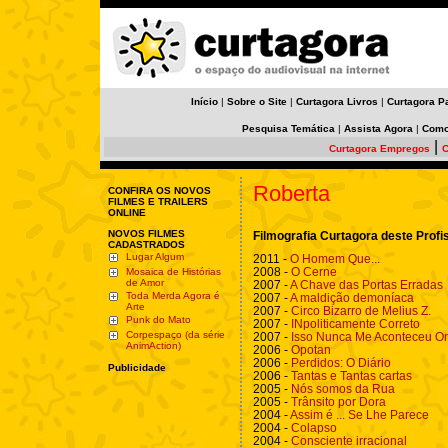
Início
|
Sobre o Site
|
Curtagora Livros
|
Curtagora P
Pesquisa Temática
|
Assista Agora
|
Como
|
Curtagora Empregos
C
Roberta
CONFIRA OS NOVOS
FILMES E TRAILERS
ONLINE
NOVOS FILMES
Filmografia Curtagora deste Profi
CADASTRADOS
Lugar Algum
2011 -
O Homem Que...
2008 -
O Cerne
Mosaica de Histórias
de Amor
2007 -
A Chave das Portas Erradas
Toda Merda Agora é
2007 -
A maldição demoníaca
Arte
2007 -
Circo Bizarro de Melius Z.
Punk do Mato
2007 -
INpoliticamente Correto
Corpespaço (da série
2007 -
Isso Nunca Me Aconteceu O
AnimAction)
2006 -
Opotan
2006 -
Perdidos: O Diário
Publicidade
2006 -
Tantas e Tantas cartas
2005 -
Nós somos da Rua
2005 -
Trânsito por Dora
2004 -
Assim é ... Se Lhe Parece
2004 -
Colapso
2004 -
Consciente irracional