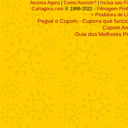
Assista Agora
|
Como Assistir?
|
Inclua seu F
Curtagora.com
® 1999-2022 -
Filmagem Prof
+ Produtora de L
Pegue o Cupom - Cupons que funcio
Cupom A
Guia dos Melhores P