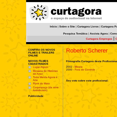
Início
|
Sobre o Site
|
Curtagora Livros
|
Curtagora P
Pesquisa Temática
|
Assista Agora
|
Como
|
Curtagora Empregos
C
Roberto Scherer
CONFIRA OS NOVOS
FILMES E TRAILERS
ONLINE
NOVOS FILMES
Filmografia Curtagora deste Profissiona
CADASTRADOS
2002 -
Miopia
Lugar Algum
2000 -
Fora de Controle
Mosaica de Histórias
de Amor
Toda Merda Agora é
Arte
Seu voto sobre este profissional:
Punk do Mato
Corpespaço (da série
AnimAction)
Publicidade