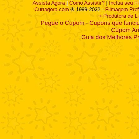
Assista Agora
|
Como Assistir?
|
Inclua seu F
Curtagora.com
® 1999-2022 -
Filmagem Prof
+ Produtora de L
Pegue o Cupom - Cupons que funcio
Cupom A
Guia dos Melhores P