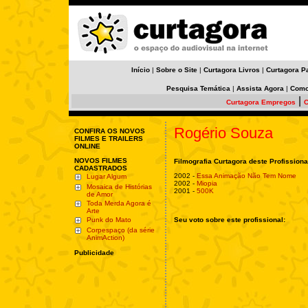
Início
|
Sobre o Site
|
Curtagora Livros
|
Curtagora P
Pesquisa Temática
|
Assista Agora
|
Como
|
Curtagora Empregos
C
Rogério Souza
CONFIRA OS NOVOS
FILMES E TRAILERS
ONLINE
NOVOS FILMES
Filmografia Curtagora deste Profissiona
CADASTRADOS
2002 -
Essa Animação Não Tem Nome
Lugar Algum
2002 -
Miopia
Mosaica de Histórias
2001 -
500K
de Amor
Toda Merda Agora é
Arte
Punk do Mato
Seu voto sobre este profissional:
Corpespaço (da série
AnimAction)
Publicidade