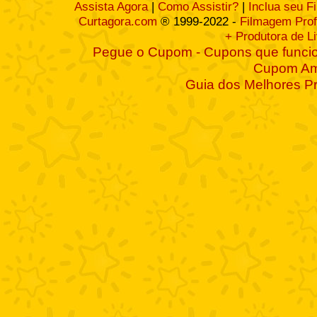
Assista Agora
|
Como Assistir?
|
Inclua seu F
Curtagora.com
® 1999-2022 -
Filmagem Prof
+ Produtora de L
Pegue o Cupom - Cupons que funcio
Cupom A
Guia dos Melhores P