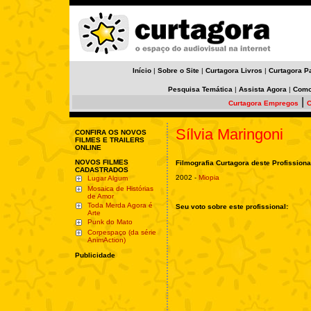
Início
|
Sobre o Site
|
Curtagora Livros
|
Curtagora P
Pesquisa Temática
|
Assista Agora
|
Como
|
Curtagora Empregos
C
Sílvia Maringoni
CONFIRA OS NOVOS
FILMES E TRAILERS
ONLINE
NOVOS FILMES
Filmografia Curtagora deste Profissiona
CADASTRADOS
2002 -
Miopia
Lugar Algum
Mosaica de Histórias
de Amor
Toda Merda Agora é
Seu voto sobre este profissional:
Arte
Punk do Mato
Corpespaço (da série
AnimAction)
Publicidade