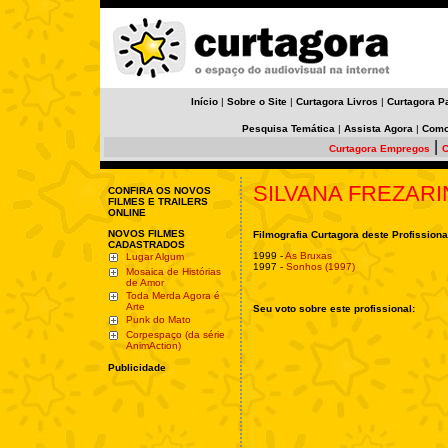
Início
|
Sobre o Site
|
Curtagora Livros
|
Curtagora P
Pesquisa Temática
|
Assista Agora
|
Como
|
Curtagora Empregos
C
SILVANA FREZARI
CONFIRA OS NOVOS
FILMES E TRAILERS
ONLINE
NOVOS FILMES
Filmografia Curtagora deste Profissiona
CADASTRADOS
1999 -
As Bruxas
Lugar Algum
1997 -
Sonhos (1997)
Mosaica de Histórias
de Amor
Toda Merda Agora é
Arte
Seu voto sobre este profissional:
Punk do Mato
Corpespaço (da série
AnimAction)
Publicidade