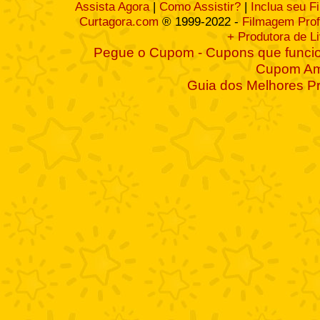
Assista Agora
|
Como Assistir?
|
Inclua seu F
Curtagora.com
® 1999-2022 -
Filmagem Prof
+ Produtora de L
Pegue o Cupom - Cupons que funcio
Cupom A
Guia dos Melhores P