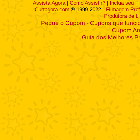
Assista Agora
|
Como Assistir?
|
Inclua seu F
Curtagora.com
® 1999-2022 -
Filmagem Prof
+ Produtora de L
Pegue o Cupom - Cupons que funcio
Cupom A
Guia dos Melhores P