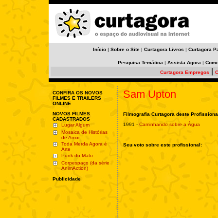
Início
|
Sobre o Site
|
Curtagora Livros
|
Curtagora P
Pesquisa Temática
|
Assista Agora
|
Como
|
Curtagora Empregos
C
Sam Upton
CONFIRA OS NOVOS
FILMES E TRAILERS
ONLINE
NOVOS FILMES
Filmografia Curtagora deste Profissiona
CADASTRADOS
1991 -
Caminhando sobre a Água
Lugar Algum
Mosaica de Histórias
de Amor
Toda Merda Agora é
Seu voto sobre este profissional:
Arte
Punk do Mato
Corpespaço (da série
AnimAction)
Publicidade