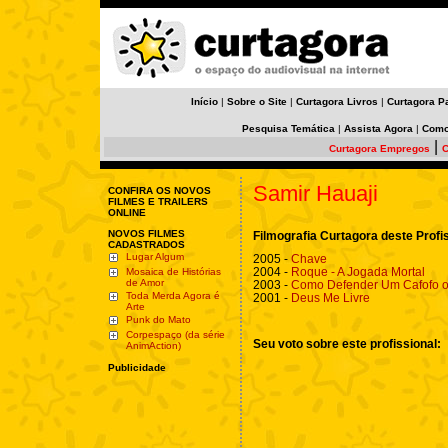
Início
|
Sobre o Site
|
Curtagora Livros
|
Curtagora P
Pesquisa Temática
|
Assista Agora
|
Como
|
Curtagora Empregos
C
Samir Hauaji
CONFIRA OS NOVOS
FILMES E TRAILERS
ONLINE
NOVOS FILMES
Filmografia Curtagora deste Profi
CADASTRADOS
Lugar Algum
2005 -
Chave
2004 -
Roque - A Jogada Mortal
Mosaica de Histórias
de Amor
2003 -
Como Defender Um Cafofo ou
Toda Merda Agora é
2001 -
Deus Me Livre
Arte
Punk do Mato
Corpespaço (da série
Seu voto sobre este profissional:
AnimAction)
Publicidade