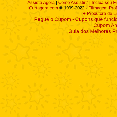
Assista Agora
|
Como Assistir?
|
Inclua seu F
Curtagora.com
® 1999-2022 -
Filmagem Prof
+ Produtora de L
Pegue o Cupom - Cupons que funcio
Cupom A
Guia dos Melhores P