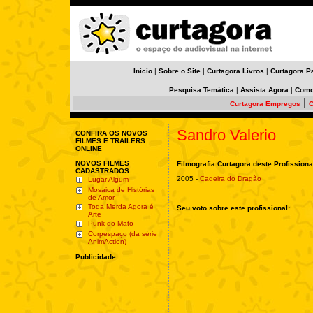
Início
|
Sobre o Site
|
Curtagora Livros
|
Curtagora P
Pesquisa Temática
|
Assista Agora
|
Como
|
Curtagora Empregos
C
Sandro Valerio
CONFIRA OS NOVOS
FILMES E TRAILERS
ONLINE
NOVOS FILMES
Filmografia Curtagora deste Profissiona
CADASTRADOS
2005 -
Cadeira do Dragão
Lugar Algum
Mosaica de Histórias
de Amor
Toda Merda Agora é
Seu voto sobre este profissional:
Arte
Punk do Mato
Corpespaço (da série
AnimAction)
Publicidade