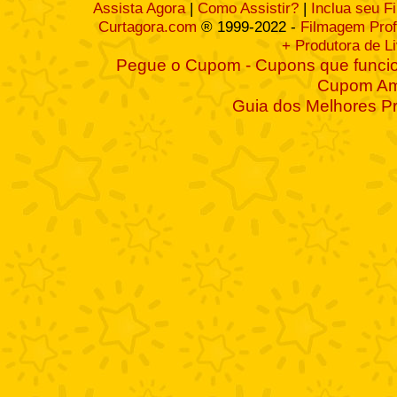
Assista Agora
|
Como Assistir?
|
Inclua seu F
Curtagora.com
® 1999-2022 -
Filmagem Prof
+ Produtora de L
Pegue o Cupom - Cupons que funcio
Cupom A
Guia dos Melhores P