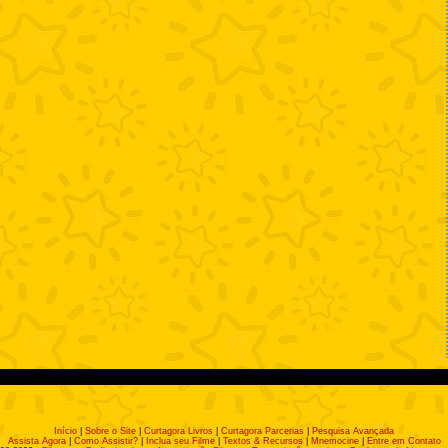
Início
|
Sobre o Site
|
Curtagora Livros
|
Curtagora Parcerias
|
Pesquisa Avançada
Assista Agora
|
Como Assistir?
|
Inclua seu Filme
|
Textos & Recursos
|
Mnemocine
|
Entre em Contato