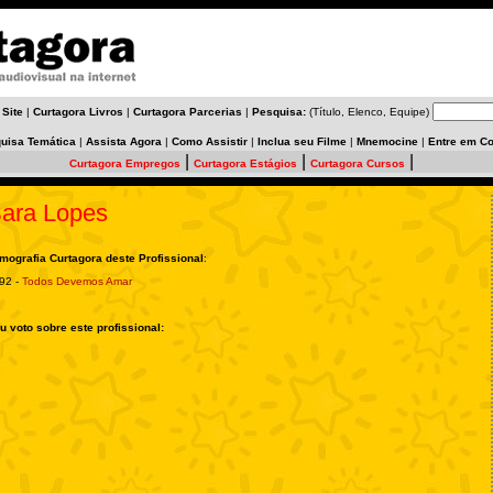
 Site
|
Curtagora Livros
|
Curtagora Parcerias
|
Pesquisa:
(Título, Elenco, Equipe)
uisa Temática
|
Assista Agora
|
Como Assistir
|
Inclua seu Filme
|
Mnemocine
|
Entre em Co
|
|
|
Curtagora Empregos
Curtagora Estágios
Curtagora Cursos
ara Lopes
lmografia Curtagora deste Profissional
:
92 -
Todos Devemos Amar
u voto sobre este profissional: