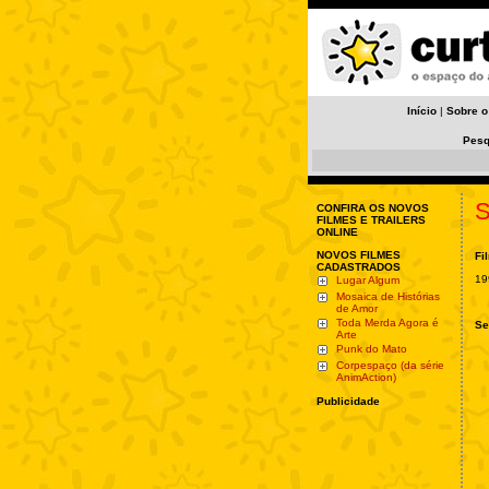
Início
|
Sobre o
Pesq
S
CONFIRA OS NOVOS
FILMES E TRAILERS
ONLINE
NOVOS FILMES
Fi
CADASTRADOS
19
Lugar Algum
Mosaica de Histórias
de Amor
Toda Merda Agora é
Se
Arte
Punk do Mato
Corpespaço (da série
AnimAction)
Publicidade