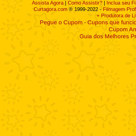
Assista Agora
|
Como Assistir?
|
Inclua seu F
Curtagora.com
® 1999-2022 -
Filmagem Prof
+ Produtora de L
Pegue o Cupom - Cupons que funcio
Cupom A
Guia dos Melhores P