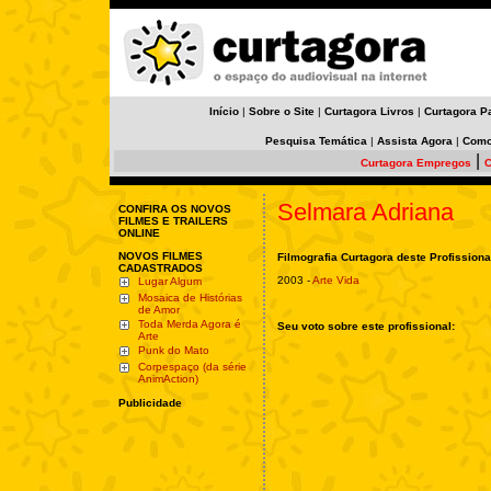
Início
|
Sobre o Site
|
Curtagora Livros
|
Curtagora P
Pesquisa Temática
|
Assista Agora
|
Como
|
Curtagora Empregos
C
Selmara Adriana
CONFIRA OS NOVOS
FILMES E TRAILERS
ONLINE
NOVOS FILMES
Filmografia Curtagora deste Profissiona
CADASTRADOS
2003 -
Arte Vida
Lugar Algum
Mosaica de Histórias
de Amor
Toda Merda Agora é
Seu voto sobre este profissional:
Arte
Punk do Mato
Corpespaço (da série
AnimAction)
Publicidade