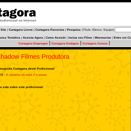
 Site
|
Curtagora Livros
|
Curtagora Parcerias
|
Pesquisa:
(Título, Elenco, Equipe)
uisa Temática
|
Assista Agora
|
Como Assistir
|
Inclua seu Filme
|
Mnemocine
|
Entre em Co
|
|
|
Curtagora Empregos
Curtagora Estágios
Curtagora Cursos
hadow Filmes Produtora
lmografia Curtagora deste Profissional
:
08 -
O caminho da sorte é o acaso
u voto sobre este profissional: