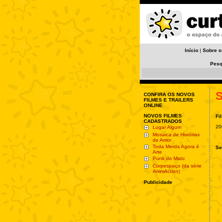
Início
|
Sobre o
Pesq
S
CONFIRA OS NOVOS
FILMES E TRAILERS
ONLINE
NOVOS FILMES
Fi
CADASTRADOS
20
Lugar Algum
Mosaica de Histórias
de Amor
Toda Merda Agora é
Se
Arte
Punk do Mato
Corpespaço (da série
AnimAction)
Publicidade