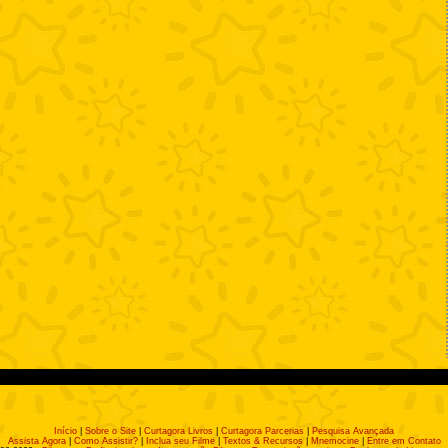
Início
|
Sobre o Site
|
Curtagora Livros
|
Curtagora Parcerias
|
Pesquisa Avançada
Assista Agora
|
Como Assistir?
|
Inclua seu Filme
|
Textos & Recursos
|
Mnemocine
|
Entre em Contato