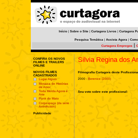
Início
|
Sobre o Site
|
Curtagora Livros
|
Curtagora P
Pesquisa Temática
|
Assista Agora
|
Como
|
Curtagora Empregos
C
Silvia Regina dos A
CONFIRA OS NOVOS
FILMES E TRAILERS
ONLINE
NOVOS FILMES
Filmografia Curtagora deste Profissiona
CADASTRADOS
2000 -
Berenice (2000)
Lugar Algum
Mosaica de Histórias
de Amor
Toda Merda Agora é
Seu voto sobre este profissional:
Arte
Punk do Mato
Corpespaço (da série
AnimAction)
Publicidade