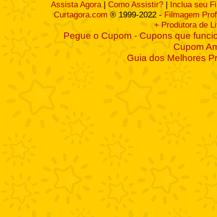
Assista Agora
|
Como Assistir?
|
Inclua seu F
Curtagora.com
® 1999-2022 -
Filmagem Prof
+ Produtora de L
Pegue o Cupom - Cupons que funcio
Cupom A
Guia dos Melhores P