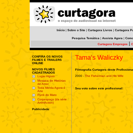
Início
|
Sobre o Site
|
Curtagora Livros
|
Curtagora P
Pesquisa Temática
|
Assista Agora
|
Como
|
Curtagora Empregos
C
Tama’s Waliczky
CONFIRA OS NOVOS
FILMES E TRAILERS
ONLINE
NOVOS FILMES
Filmografia Curtagora deste Profissiona
CADASTRADOS
2000 -
The Fisherman and His Wife
Lugar Algum
Mosaica de Histórias
de Amor
Toda Merda Agora é
Seu voto sobre este profissional:
Arte
Punk do Mato
Corpespaço (da série
AnimAction)
Publicidade