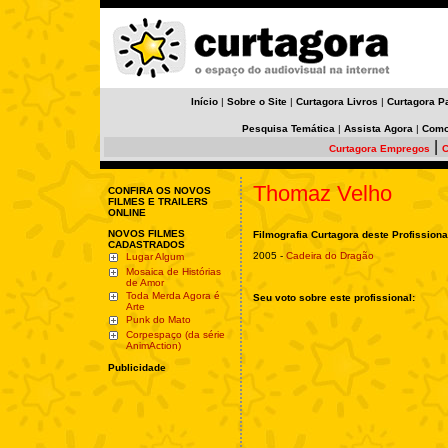
Início
|
Sobre o Site
|
Curtagora Livros
|
Curtagora P
Pesquisa Temática
|
Assista Agora
|
Como
|
Curtagora Empregos
C
Thomaz Velho
CONFIRA OS NOVOS
FILMES E TRAILERS
ONLINE
NOVOS FILMES
Filmografia Curtagora deste Profissiona
CADASTRADOS
2005 -
Cadeira do Dragão
Lugar Algum
Mosaica de Histórias
de Amor
Toda Merda Agora é
Seu voto sobre este profissional:
Arte
Punk do Mato
Corpespaço (da série
AnimAction)
Publicidade