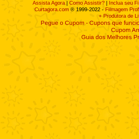
Assista Agora
|
Como Assistir?
|
Inclua seu F
Curtagora.com
® 1999-2022 -
Filmagem Prof
+ Produtora de L
Pegue o Cupom - Cupons que funcio
Cupom A
Guia dos Melhores P