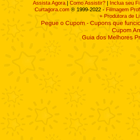
Assista Agora
|
Como Assistir?
|
Inclua seu F
Curtagora.com
® 1999-2022 -
Filmagem Prof
+ Produtora de L
Pegue o Cupom - Cupons que funcio
Cupom A
Guia dos Melhores P