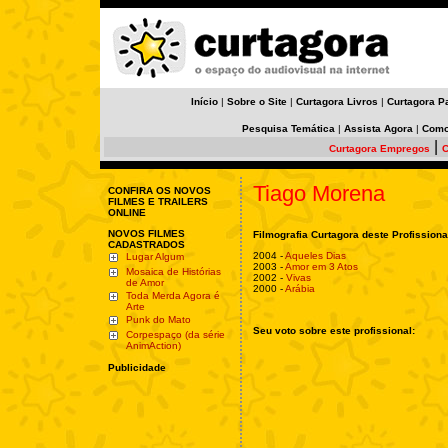
Início
|
Sobre o Site
|
Curtagora Livros
|
Curtagora P
Pesquisa Temática
|
Assista Agora
|
Como
|
Curtagora Empregos
C
Tiago Morena
CONFIRA OS NOVOS
FILMES E TRAILERS
ONLINE
NOVOS FILMES
Filmografia Curtagora deste Profissiona
CADASTRADOS
2004 -
Aqueles Dias
Lugar Algum
2003 -
Amor em 3 Atos
Mosaica de Histórias
2002 -
Vivas
de Amor
2000 -
Arábia
Toda Merda Agora é
Arte
Punk do Mato
Seu voto sobre este profissional:
Corpespaço (da série
AnimAction)
Publicidade