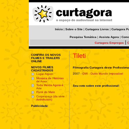
Início
|
Sobre o Site
|
Curtagora Livros
|
Curtagora P
Pesquisa Temática
|
Assista Agora
|
Como
|
Curtagora Empregos
C
Tileti
CONFIRA OS NOVOS
FILMES E TRAILERS
ONLINE
NOVOS FILMES
Filmografia Curtagora deste Profissiona
CADASTRADOS
2007 -
OMI - Outro Mundo Impossível
Lugar Algum
Mosaica de Histórias
de Amor
Toda Merda Agora é
Seu voto sobre este profissional:
Arte
Punk do Mato
Corpespaço (da série
AnimAction)
Publicidade