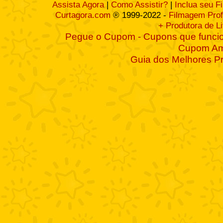
Assista Agora
|
Como Assistir?
|
Inclua seu F
Curtagora.com
® 1999-2022 -
Filmagem Prof
+ Produtora de L
Pegue o Cupom - Cupons que funcio
Cupom A
Guia dos Melhores P