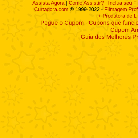
Assista Agora
|
Como Assistir?
|
Inclua seu F
Curtagora.com
® 1999-2022 -
Filmagem Prof
+ Produtora de L
Pegue o Cupom - Cupons que funcio
Cupom A
Guia dos Melhores P