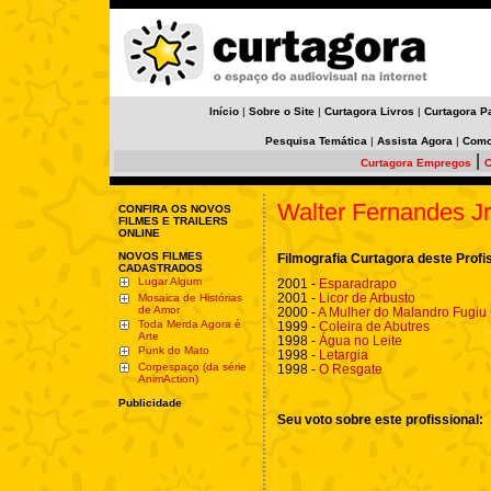
Início
|
Sobre o Site
|
Curtagora Livros
|
Curtagora P
Pesquisa Temática
|
Assista Agora
|
Como
|
Curtagora Empregos
C
Walter Fernandes Jr
CONFIRA OS NOVOS
FILMES E TRAILERS
ONLINE
NOVOS FILMES
Filmografia Curtagora deste Profi
CADASTRADOS
Lugar Algum
2001 -
Esparadrapo
2001 -
Licor de Arbusto
Mosaica de Histórias
de Amor
2000 -
A Mulher do Malandro Fugiu
Toda Merda Agora é
1999 -
Coleira de Abutres
Arte
1998 -
Água no Leite
Punk do Mato
1998 -
Letargia
Corpespaço (da série
1998 -
O Resgate
AnimAction)
Publicidade
Seu voto sobre este profissional: