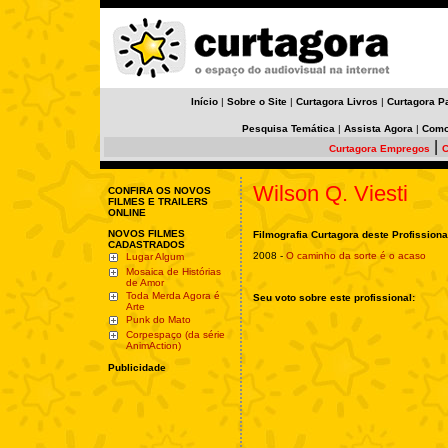
Início
|
Sobre o Site
|
Curtagora Livros
|
Curtagora P
Pesquisa Temática
|
Assista Agora
|
Como
|
Curtagora Empregos
C
Wilson Q. Viesti
CONFIRA OS NOVOS
FILMES E TRAILERS
ONLINE
NOVOS FILMES
Filmografia Curtagora deste Profissiona
CADASTRADOS
2008 -
O caminho da sorte é o acaso
Lugar Algum
Mosaica de Histórias
de Amor
Toda Merda Agora é
Seu voto sobre este profissional:
Arte
Punk do Mato
Corpespaço (da série
AnimAction)
Publicidade