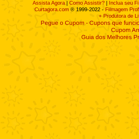
Assista Agora
|
Como Assistir?
|
Inclua seu F
Curtagora.com
® 1999-2022 -
Filmagem Prof
+ Produtora de L
Pegue o Cupom - Cupons que funcio
Cupom A
Guia dos Melhores P