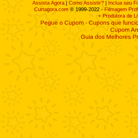
Assista Agora
|
Como Assistir?
|
Inclua seu F
Curtagora.com
® 1999-2022 -
Filmagem Prof
+ Produtora de L
Pegue o Cupom - Cupons que funcio
Cupom A
Guia dos Melhores P