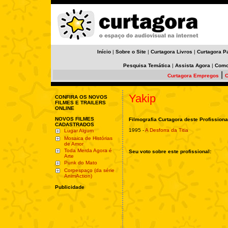
Início
|
Sobre o Site
|
Curtagora Livros
|
Curtagora P
Pesquisa Temática
|
Assista Agora
|
Como
|
Curtagora Empregos
C
Yakip
CONFIRA OS NOVOS
FILMES E TRAILERS
ONLINE
NOVOS FILMES
Filmografia Curtagora deste Profissiona
CADASTRADOS
1995 -
A Desforra da Titia
Lugar Algum
Mosaica de Histórias
de Amor
Toda Merda Agora é
Seu voto sobre este profissional:
Arte
Punk do Mato
Corpespaço (da série
AnimAction)
Publicidade