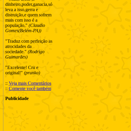
dinheiro,poder,ganacia,só
leva a isso,gerra e
distruição,e quem sofrem
mais com isso é a
população."
(Claudio
Gomes(Belém-PA))
"Traduz com perfeição as
atrocidades da
sociedade."
(Rodrigo
Guimarães)
"Excelente! Cru e
original!"
(prunko)
::
Veja mais Comentários
::
Comente você também
Publicidade