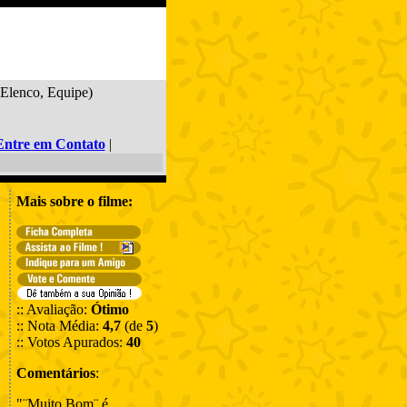
 Elenco, Equipe)
Entre em Contato
|
Mais sobre o filme:
:: Avaliação:
Ótimo
:: Nota Média:
4,7
(de
5
)
:: Votos Apurados:
40
Comentários
:
"¨Muito Bom¨,é