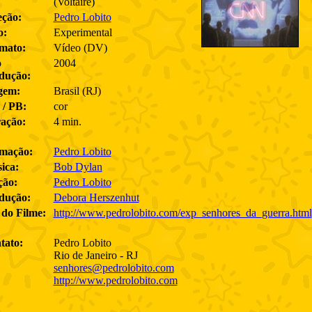
(Voltaire)
eção:
Pedro Lobito
o:
Experimental
mato:
Vídeo (DV)
o
2004
dução:
gem:
Brasil (RJ)
 / PB:
cor
ação:
4 min.
mação:
Pedro Lobito
ica:
Bob Dylan
ção:
Pedro Lobito
dução:
Debora Herszenhut
 do Filme:
http://www.pedrolobito.com/exp_senhores_da_guerra.html
tato:
Pedro Lobito
Rio de Janeiro - RJ
senhores@pedrolobito.com
http://www.pedrolobito.com