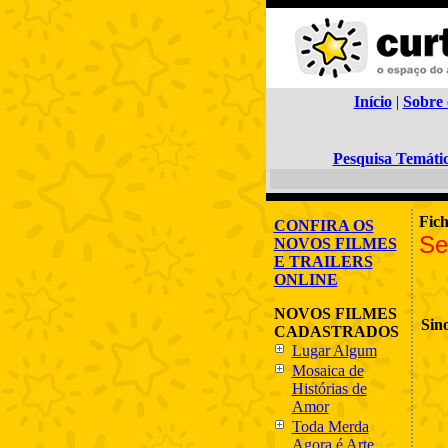
Início
|
Sobre 
Pesquisa Temáti
Fic
CONFIRA OS
Se
NOVOS FILMES
E TRAILERS
ONLINE
NOVOS FILMES
Sin
CADASTRADOS
Lugar Algum
Mosaica de
Histórias de
Amor
Toda Merda
Agora é Arte