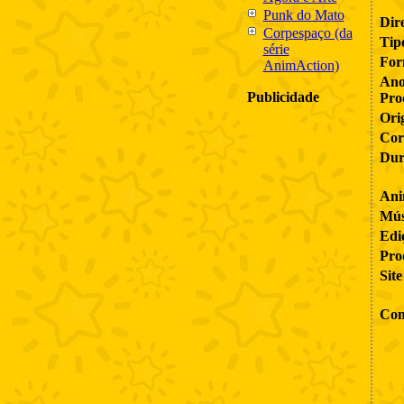
Punk do Mato
Dir
Corpespaço (da
Tip
série
For
AnimAction)
An
Publicidade
Pro
Ori
Cor
Dur
Ani
Mús
Edi
Pro
Site
Con