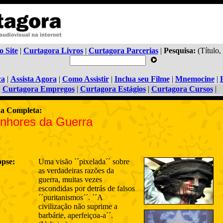
o Site
|
Curtagora Livros
|
Curtagora Parcerias
|
Pesquisa:
(Título,
ca
|
Assista Agora
|
Como Assistir
|
Inclua seu Filme
|
Mnemocine
|
Curtagora Empregos
|
Curtagora Estágios
|
Curtagora Cursos
|
ha Completa:
nhores da Guerra
opse:
Uma visão ´´pixelada´´ sobre
as verdadeiras razões da
guerra, muitas vezes
escondidas por detrás de falsos
´´puritanismos´´. ´´A
civilização não suprime a
barbárie, aperfeiçoa-a´´.