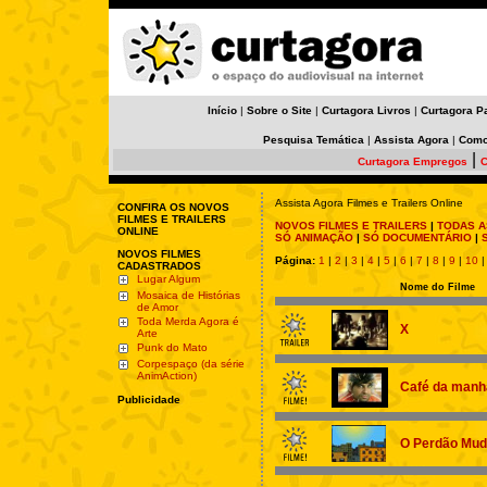
Início
|
Sobre o Site
|
Curtagora Livros
|
Curtagora P
Pesquisa Temática
|
Assista Agora
|
Como
|
Curtagora Empregos
C
Assista Agora Filmes e Trailers Online
CONFIRA OS NOVOS
FILMES E TRAILERS
NOVOS FILMES E TRAILERS
|
TODAS A
ONLINE
SÓ ANIMAÇÃO
|
SÓ DOCUMENTÁRIO
|
NOVOS FILMES
Página:
1
|
2
|
3
|
4
|
5
|
6
|
7
|
8
|
9
|
10
CADASTRADOS
Lugar Algum
Nome do Filme
Mosaica de Histórias
de Amor
Toda Merda Agora é
X
Arte
Punk do Mato
Corpespaço (da série
AnimAction)
Café da manh
Publicidade
O Perdão Mud