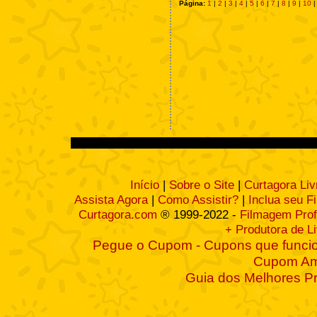
Página:
1
|
2
|
3
|
4
|
5
|
6
|
7
|
8
|
9
|
10
Início
|
Sobre o Site
|
Curtagora Liv
Assista Agora
|
Como Assistir?
|
Inclua seu F
Curtagora.com
® 1999-2022 -
Filmagem Prof
+ Produtora de L
Pegue o Cupom - Cupons que funcio
Cupom A
Guia dos Melhores P