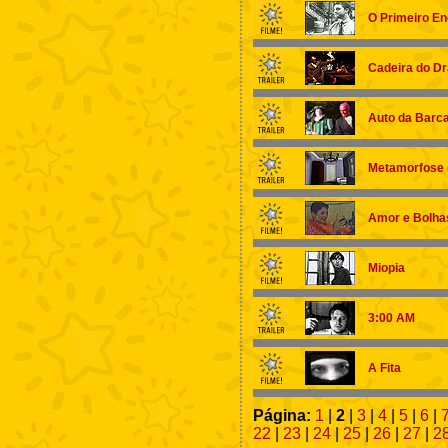
O Primeiro En
Cadeira do D
Auto da Barca
Metamorfose 
Amor e Bolha
Miopia
3:00 AM
A Fita
Página:
1
|
2
|
3
|
4
|
5
|
6
|
22
|
23
|
24
|
25
|
26
|
27
|
2