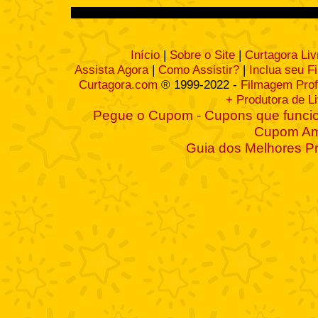
Início
|
Sobre o Site
|
Curtagora Liv
Assista Agora
|
Como Assistir?
|
Inclua seu F
Curtagora.com
® 1999-2022 -
Filmagem Prof
+ Produtora de L
Pegue o Cupom - Cupons que funcio
Cupom A
Guia dos Melhores P