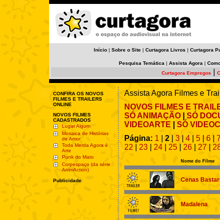
Início
|
Sobre o Site
|
Curtagora Livros
|
Curtagora P
Pesquisa Temática
|
Assista Agora
|
Como
|
Curtagora Empregos
C
Assista Agora Filmes e Trai
CONFIRA OS NOVOS
FILMES E TRAILERS
ONLINE
NOVOS FILMES E TRAIL
SÓ ANIMAÇÃO
|
SÓ DOC
NOVOS FILMES
CADASTRADOS
VIDEOARTE
|
SÓ VIDEOC
Lugar Algum
Mosaica de Histórias
Página:
1
|
2
|
3
|
4
|
5
|
6
|
de Amor
Toda Merda Agora é
22
|
23
|
24
|
25
|
26
|
27
|
2
Arte
Punk do Mato
Nome do Filme
Corpespaço (da série
AnimAction)
Cenas Bastar
Publicidade
Madalena