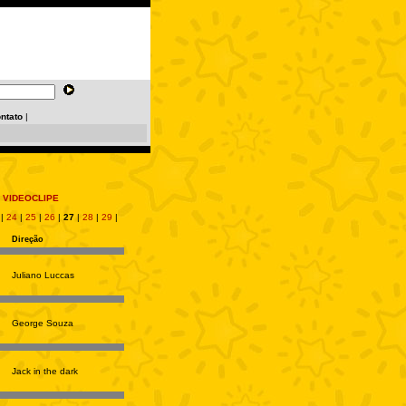
ntato
|
 VIDEOCLIPE
|
24
|
25
|
26
|
27
|
28
|
29
|
Direção
Juliano Luccas
George Souza
Jack in the dark