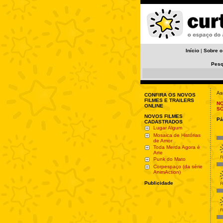
Início
|
Sobre o
Pesq
As
CONFIRA OS NOVOS
FILMES E TRAILERS
NO
ONLINE
S
NOVOS FILMES
Pá
CADASTRADOS
Lugar Algum
Mosaica de Histórias
de Amor
Toda Merda Agora é
Arte
Punk do Mato
Corpespaço (da série
AnimAction)
Publicidade