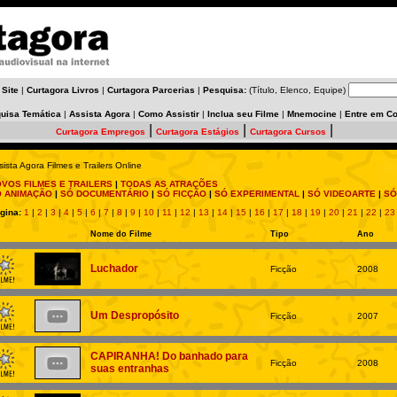
 Site
|
Curtagora Livros
|
Curtagora Parcerias
|
Pesquisa:
(Título, Elenco, Equipe)
uisa Temática
|
Assista Agora
|
Como Assistir
|
Inclua seu Filme
|
Mnemocine
|
Entre em Co
|
|
|
Curtagora Empregos
Curtagora Estágios
Curtagora Cursos
sista Agora Filmes e Trailers Online
VOS FILMES E TRAILERS
|
TODAS AS ATRAÇÕES
Ó ANIMAÇÃO
|
SÓ DOCUMENTÁRIO
|
SÓ FICÇÃO
|
SÓ EXPERIMENTAL
|
SÓ VIDEOARTE
|
SÓ
gina:
1
|
2
|
3
|
4
|
5
|
6
|
7
|
8
|
9
|
10
|
11
|
12
|
13
|
14
|
15
|
16
|
17
|
18
|
19
|
20
|
21
|
22
|
23
Nome do Filme
Tipo
Ano
Luchador
Ficção
2008
Um Despropósito
Ficção
2007
CAPIRANHA! Do banhado para
Ficção
2008
suas entranhas