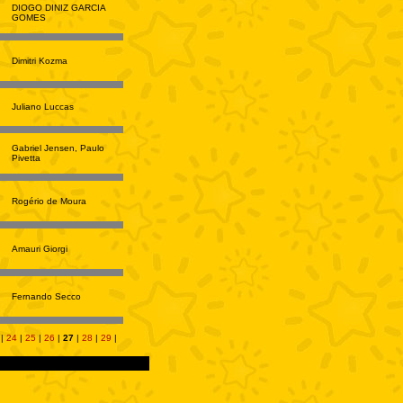
DIOGO DINIZ GARCIA
GOMES
Dimitri Kozma
Juliano Luccas
Gabriel Jensen, Paulo
Pivetta
Rogério de Moura
Amauri Giorgi
Fernando Secco
|
24
|
25
|
26
|
27
|
28
|
29
|