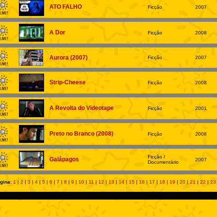
ATO FALHO
Ficção
2007
A Dor
Ficção
2008
Aurora (2007)
Ficção
2007
Strip-Cheese
Ficção
2008
A Revolta do Videotape
Ficção
2001
Preto no Branco (2008)
Ficção
2008
Ficção /
Galápagos
2007
Documentário
gina:
1
|
2
|
3
|
4
|
5
|
6
|
7
|
8
|
9
|
10
|
11
|
12
|
13
|
14
|
15
|
16
|
17
|
18
|
19
|
20
|
21
|
22
|
23