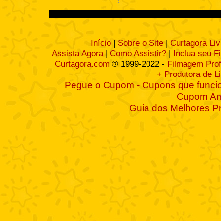
Início
|
Sobre o Site
|
Curtagora Liv
Assista Agora
|
Como Assistir?
|
Inclua seu F
Curtagora.com
® 1999-2022 -
Filmagem Prof
+ Produtora de L
Pegue o Cupom - Cupons que funcio
Cupom A
Guia dos Melhores P