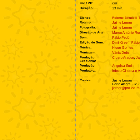
Cor / PB:
cor
Duração:
13 min.
Elenco:
Roberto Birindelli
,
T
Roteiro:
Jaime Lerner
Fotografia:
Jaime Lerner
Direção de Arte:
Marco Antônio Ro
Som:
Fábio Pedó
Edição de Som:
Dimi Kireeff
,
Fábio
Música:
Hique Gomes
Montagem:
Vânia Debs
Produção
Cícero Aragon
,
Ja
Executiva:
Produção:
Angelisa Stein
Produtora:
Infoco Cinema e 
Contato:
Jaime Lerner
Porto Alegre - RS
jlerner@pro.via-r