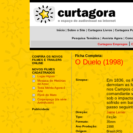
Início
|
Sobre o Site
|
Curtagora Livros
|
Curtagora P
Pesquisa Temática
|
Assista Agora
|
Como
|
Curtagora Empregos
C
Ficha Completa:
CONFIRA OS NOVOS
O Duelo (1998)
FILMES E TRAILERS
ONLINE
NOVOS FILMES
CADASTRADOS
Lugar Algum
Sinopse:
Em 1836, os F
Mosaica de Histórias
de Amor
derrotam as f
Toda Merda Agora é
nos Campos do
Arte
comandante vi
Punk do Mato
sob o impacto
Corpespaço (da série
sofrido em bat
AnimAction)
passo seguint
Publicidade
Direção:
Jaime Lerner
Tipo:
Ficção
Formato:
35mm
Ano Produção:
1998
Origem:
Brasil (RS)