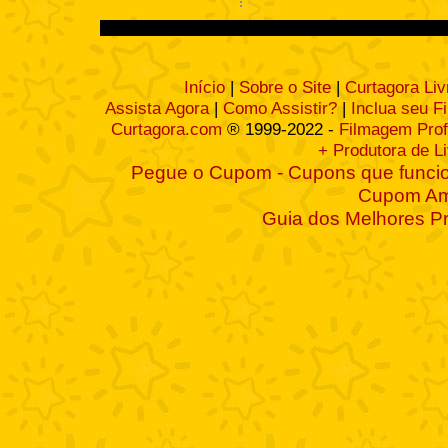
Início
|
Sobre o Site
|
Curtagora Liv
Assista Agora
|
Como Assistir?
|
Inclua seu F
Curtagora.com
® 1999-2022 -
Filmagem Prof
+ Produtora de L
Pegue o Cupom - Cupons que funcio
Cupom A
Guia dos Melhores P