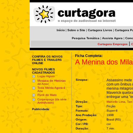
Início
|
Sobre o Site
|
Curtagora Livros
|
Curtagora P
Pesquisa Temática
|
Assista Agora
|
Como
|
Curtagora Empregos
C
Ficha Completa:
CONFIRA OS NOVOS
A Menina dos Mila
FILMES E TRAILERS
ONLINE
NOVOS FILMES
CADASTRADOS
Lugar Algum
Sinopse:
Assassino mete
Mosaica de Histórias
de Amor
com um ônibus 
Toda Merda Agora é
menina milagros
Arte
Maverick quebr
Punk do Mato
entregar uma "
Corpespaço (da série
Direção:
Marcello Lima
,
Tarc
AnimAction)
Tipo:
Ficção
Publicidade
Formato:
Super-8
Ano Produção:
1998
Origem:
Brasil (RS)
Cor / PB:
cor
Duração:
7 min.