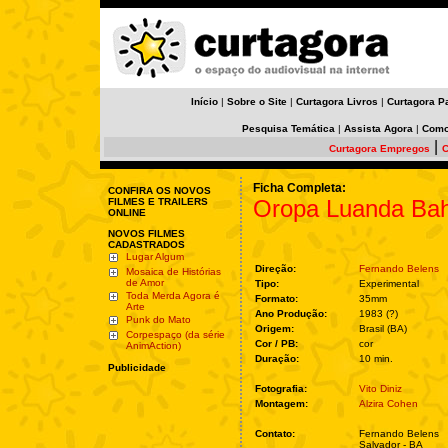
Início
|
Sobre o Site
|
Curtagora Livros
|
Curtagora P
Pesquisa Temática
|
Assista Agora
|
Como
|
Curtagora Empregos
C
Ficha Completa:
CONFIRA OS NOVOS
Oropa Luanda Bah
FILMES E TRAILERS
ONLINE
NOVOS FILMES
CADASTRADOS
Lugar Algum
Direção:
Fernando Belens
Mosaica de Histórias
de Amor
Tipo:
Experimental
Toda Merda Agora é
Formato:
35mm
Arte
Ano Produção:
1983 (?)
Punk do Mato
Origem:
Brasil (BA)
Corpespaço (da série
Cor / PB:
cor
AnimAction)
Duração:
10 min.
Publicidade
Fotografia:
Vito Diniz
Montagem:
Alzira Cohen
Contato:
Fernando Belens
Salvador - BA