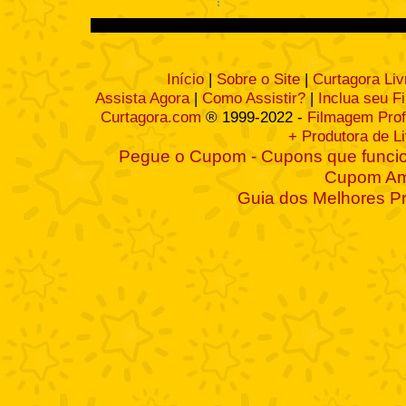
Início
|
Sobre o Site
|
Curtagora Liv
Assista Agora
|
Como Assistir?
|
Inclua seu F
Curtagora.com
® 1999-2022 -
Filmagem Prof
+ Produtora de L
Pegue o Cupom - Cupons que funcio
Cupom A
Guia dos Melhores P