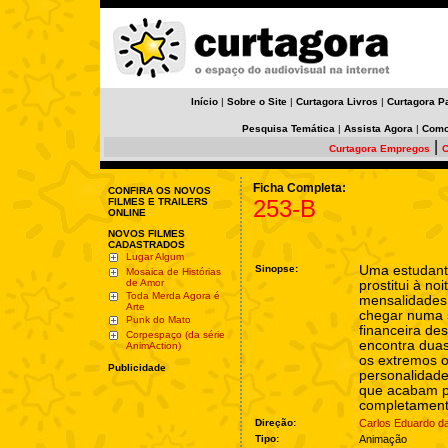
Início
|
Sobre o Site
|
Curtagora Livros
|
Curtagora P
Pesquisa Temática
|
Assista Agora
|
Como
|
Curtagora Empregos
C
Ficha Completa:
CONFIRA OS NOVOS
253-B
FILMES E TRAILERS
ONLINE
NOVOS FILMES
CADASTRADOS
Lugar Algum
Sinopse:
Uma estudant
Mosaica de Histórias
de Amor
prostitui à no
Toda Merda Agora é
mensalidades 
Arte
chegar numa 
Punk do Mato
financeira de
Corpespaço (da série
encontra duas
AnimAction)
os extremos 
Publicidade
personalidade
que acabam 
completament
Direção:
Carlos Eduardo da
Tipo:
Animação