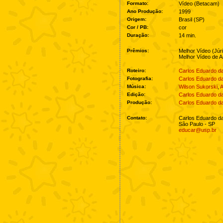
Formato:
Vídeo (Betacam)
Ano Produção:
1999
Origem:
Brasil (SP)
Cor / PB:
cor
Duração:
14 min.
Prêmios:
Melhor Vídeo (Júri
Melhor Vídeo de 
Roteiro:
Carlos Eduardo da
Fotografia:
Carlos Eduardo da
Música:
Wilson Sukorski
,
A
Edição:
Carlos Eduardo da
Produção:
Carlos Eduardo da
Contato:
Carlos Eduardo da
São Paulo - SP
educar@usp.br