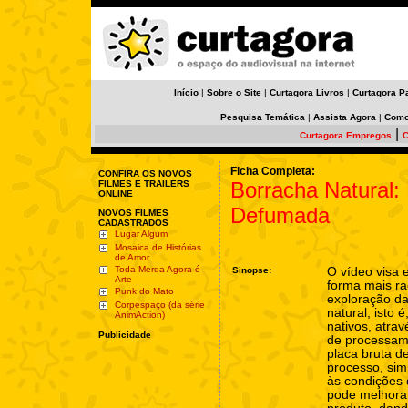
Início
|
Sobre o Site
|
Curtagora Livros
|
Curtagora P
Pesquisa Temática
|
Assista Agora
|
Como
|
Curtagora Empregos
C
Ficha Completa:
CONFIRA OS NOVOS
Borracha Natural:
FILMES E TRAILERS
ONLINE
Defumada
NOVOS FILMES
CADASTRADOS
Lugar Algum
Mosaica de Histórias
de Amor
Toda Merda Agora é
Sinopse:
O vídeo visa 
Arte
forma mais ra
Punk do Mato
exploração d
Corpespaço (da série
natural, isto é
AnimAction)
nativos, atra
Publicidade
de processame
placa bruta d
processo, sim
às condições
pode melhorar