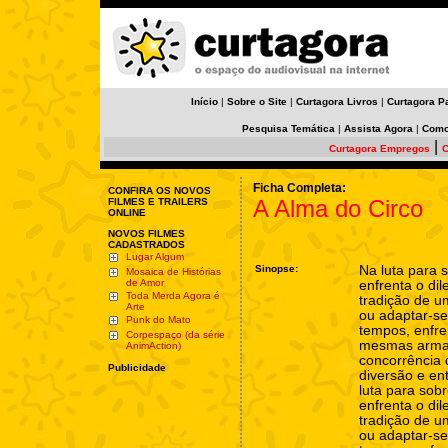
Início
|
Sobre o Site
|
Curtagora Livros
|
Curtagora P
Pesquisa Temática
|
Assista Agora
|
Como
|
Curtagora Empregos
C
Ficha Completa:
CONFIRA OS NOVOS
A Alma do Circo
FILMES E TRAILERS
ONLINE
NOVOS FILMES
CADASTRADOS
Lugar Algum
Sinopse:
Na luta para s
Mosaica de Histórias
de Amor
enfrenta o di
Toda Merda Agora é
tradição de u
Arte
ou adaptar-s
Punk do Mato
tempos, enfr
Corpespaço (da série
mesmas armas
AnimAction)
concorrência
Publicidade
diversão e en
luta para sobr
enfrenta o di
tradição de u
ou adaptar-s