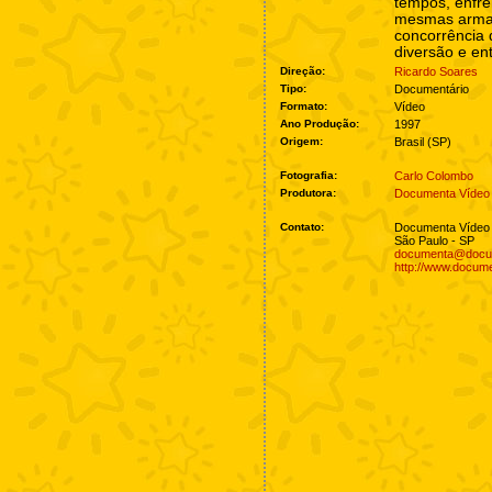
tempos, enfr
mesmas armas
concorrência
diversão e en
Direção:
Ricardo Soares
Tipo:
Documentário
Formato:
Vídeo
Ano Produção:
1997
Origem:
Brasil (SP)
Fotografia:
Carlo Colombo
Produtora:
Documenta Vídeo 
Contato:
Documenta Vídeo 
São Paulo - SP
documenta@docum
http://www.docume