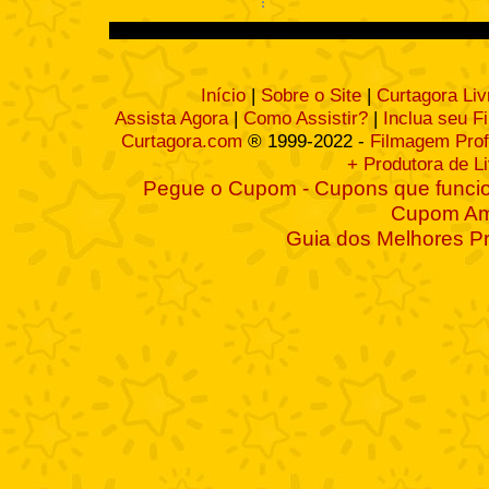
Início
|
Sobre o Site
|
Curtagora Liv
Assista Agora
|
Como Assistir?
|
Inclua seu F
Curtagora.com
® 1999-2022 -
Filmagem Prof
+ Produtora de L
Pegue o Cupom - Cupons que funcio
Cupom A
Guia dos Melhores P